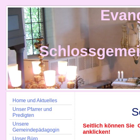
Evan
Schlossgeme
Home und Aktuelles
S
Unser Pfarrer und
Predigten
Unsere
Seitlich können Sie 
Gemeindepädagogin
anklicken!
Unser Büro