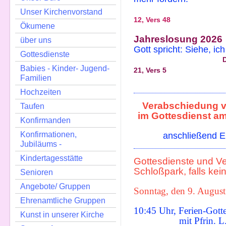
Lukasevang
Unser Kirchenvorstand
12, Vers 48
Ökumene
Jahreslosung 2026
über uns
Gott spricht: Siehe, ic
Gottesdienste
Die Offenbarung
Babies - Kinder- Jugend-
21, Vers 5
Familien
Hochzeiten
Verabschiedung v
Taufen
im Gottesdienst am
Konfirmanden
Konfirmationen,
anschließend 
Jubiläums -
Kindertagesstätte
Gottesdienste und Ve
Schloßpark, falls k
Senioren
Angebote/ Gruppen
Sonntag, den 9. August
Ehrenamtliche Gruppen
10:45 Uhr, Ferien-Gott
Kunst in unserer Kirche
mit Pfrin. L. Fr