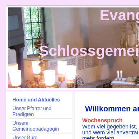
Evan
Schlossgeme
Home und Aktuelles
Willkommen a
Unser Pfarrer und
Predigten
Wochenspruch
Unsere
Wem viel gegeben ist, 
Gemeindepädagogin
und wem viel anvertra
Unser Büro
mehr fordern.