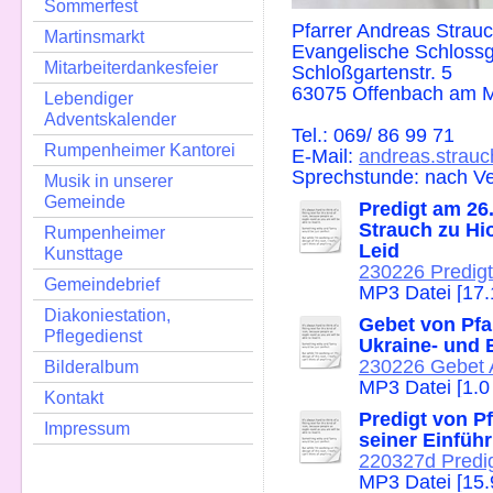
Sommerfest
Pfarrer Andreas Strau
Martinsmarkt
Evangelische Schlos
Mitarbeiterdankesfeier
Schloßgartenstr. 5
63075 Offenbach am 
Lebendiger
Adventskalender
Tel.: 069/ 86 99 71
Rumpenheimer Kantorei
E-Mail:
andreas.strau
Sprechstunde: nach V
Musik in unserer
Gemeinde
Predigt am 26
Strauch zu Hi
Rumpenheimer
Leid
Kunsttage
230226 Predig
Gemeindebrief
MP3 Datei [17
Diakoniestation,
Gebet von Pfa
Pflegedienst
Ukraine- und 
230226 Gebet A
Bilderalbum
MP3 Datei [1.0
Kontakt
Predigt von P
Impressum
seiner Einfüh
220327d Predigt
MP3 Datei [15