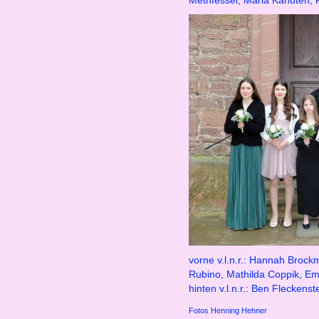
Methfessel, Marla Kanuteh, 
vorne v.l.n.r.: Hannah Brockm
Rubino, Mathilda Coppik, Em
hinten v.l.n.r.: Ben Fleckens
Fotos Henning Hehner