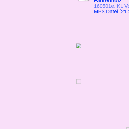
Fahrenholz
160501e, KL Vor
MP3 Datei [21