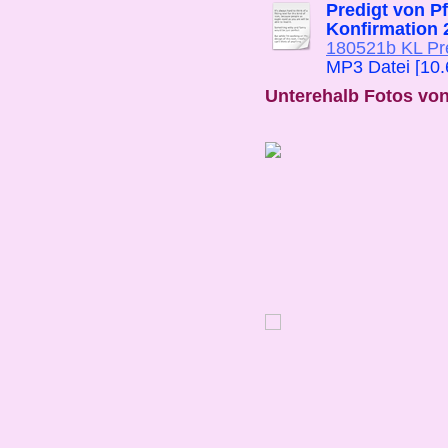
Predigt von Pf
Konfirmation 
180521b KL Pr
MP3 Datei [10
Unterehalb Fotos von