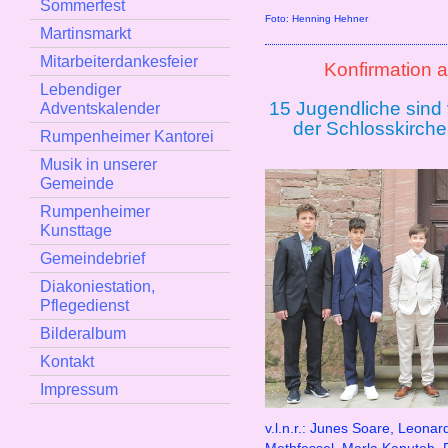
Sommerfest
Foto: Henning Hehner
Martinsmarkt
Mitarbeiterdankesfeier
Konfirmation 
Lebendiger
15 Jugendliche sind 
Adventskalender
der Schlosskirch
Rumpenheimer Kantorei
Musik in unserer
Gemeinde
Rumpenheimer
Kunsttage
Gemeindebrief
Diakoniestation,
Pflegedienst
Bilderalbum
Kontakt
Impressum
v.l.n.r.: Junes Soare, Leonar