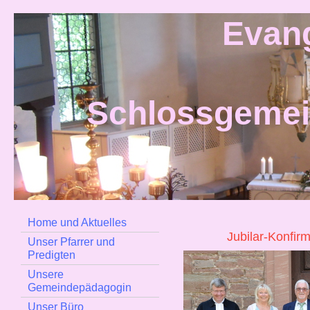
Evan
Schlossgeme
Home und Aktuelles
Jubilar-Konfir
Unser Pfarrer und
Predigten
Unsere
Gemeindepädagogin
Unser Büro