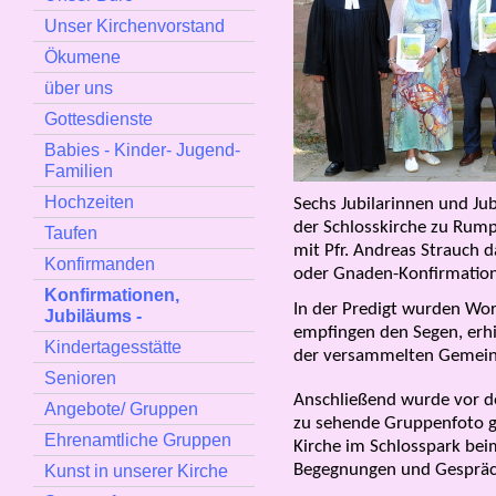
Unser Kirchenvorstand
Ökumene
über uns
Gottesdienste
Babies - Kinder- Jugend-
Familien
Hochzeiten
Sechs Jubilarinnen und Jub
der Schlosskirche zu Ru
Taufen
mit Pfr. Andreas Strauch 
Konfirmanden
oder Gnaden-Konfirmation
Konfirmationen,
In der Predigt wurden Wor
Jubiläums -
empfingen den Segen, erhi
Kindertagesstätte
der versammelten Gemei
Senioren
Anschließend wurde vor de
Angebote/ Gruppen
zu sehende Gruppenfoto g
Ehrenamtliche Gruppen
Kirche im Schlosspark bei
Begegnungen und Gespräch
Kunst in unserer Kirche