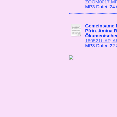
ZOOM0017.M
MP3 Datei [24
Gemeinsame Pr
Pfrin. Amina 
Ökumenischen
180521b AP, A
MP3 Datei [22