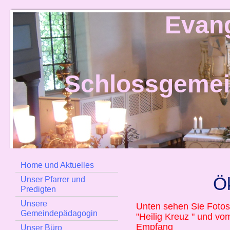
Evan
Schlossgeme
Home und Aktuelles
Ö
Unser Pfarrer und
Predigten
Unsere
Unten sehen Sie Fotos
Gemeindepädagogin
"Heilig Kreuz " und vo
Empfang
Unser Büro